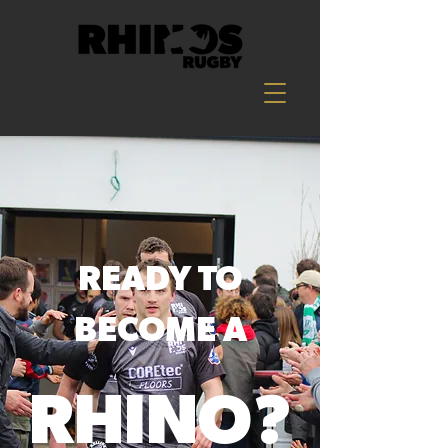
READY TO
BECOME A
RHINO?