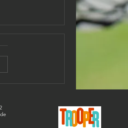
MERKAMPEN
UGD
2
rde