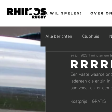
Ik wil spelen!
Over o
Alle berichten
Clubhuis
N
24 jun 2022
1 minuten om te
Rrrr
Een vaste waarde onde
iedereen die er zin in
aan zodat elk er een p
Kostprijs = GRATIS