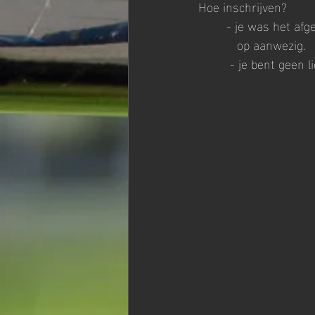
Hoe inschrijven? 
	- je was het afg
           op aanwezig.
         - je bent ge