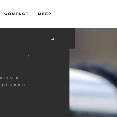
Contact
MEER
omer voor 
het programma 