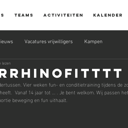
ns
Teams
Activiteiten
Kalender
ieuws
Vacatures vrijwilligers
Kampen
 lezen
rrhinofitttt
rtussen. Vier weken fun- en conditietraining tijdens de z
 heeft.  Vanaf 14 jaar tot ... . Je bent welkom. Wij passen 
ortie beweging en fun uithaalt.  