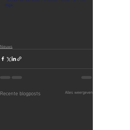
mp4
Nieuws
Recente blogposts
Alles weergeven